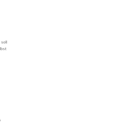
soll
lbst
s