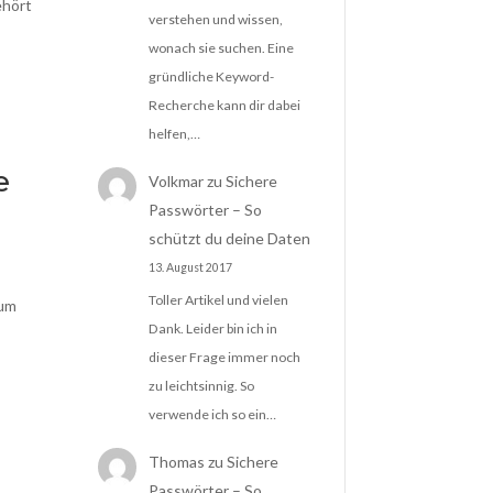
ehört
verstehen und wissen,
wonach sie suchen. Eine
gründliche Keyword-
Recherche kann dir dabei
helfen,…
e
Volkmar
zu
Sichere
Passwörter – So
schützt du deine Daten
13. August 2017
Toller Artikel und vielen
rum
Dank. Leider bin ich in
dieser Frage immer noch
zu leichtsinnig. So
verwende ich so ein…
Thomas
zu
Sichere
Passwörter – So