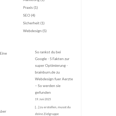
Praxis
(1)
SEO
(4)
Sicherheit
(1)
Webdesign
(5)
So rankst du bei
 Eine
Google - 5 Fakten zur
super Optimierung -
brainburn.de
zu
Webdesign fuer Aerzte
– So werden sie
gefunden
19. Juni 2025
[…] zu erstellen, musst du
Aber
deine Zielgruppe