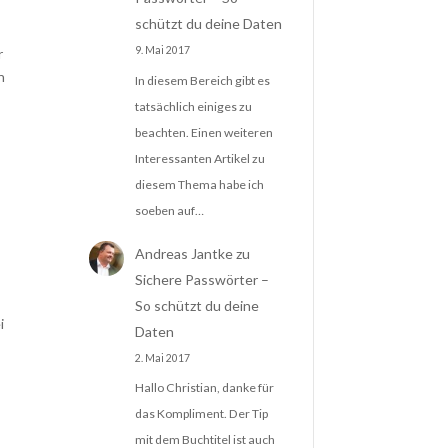
schützt du deine Daten
9. Mai 2017
r
n
In diesem Bereich gibt es
tatsächlich einiges zu
beachten. Einen weiteren
Interessanten Artikel zu
diesem Thema habe ich
soeben auf…
Andreas Jantke
zu
Sichere Passwörter –
So schützt du deine
i
Daten
2. Mai 2017
Hallo Christian, danke für
das Kompliment. Der Tip
mit dem Buchtitel ist auch