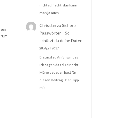
nicht schlecht, das kann
man ja auch…
Christian
zu
Sichere
 Denn
Passwörter – So
Warum
schützt du deine Daten
28. April 2017
Erstmal zu Anfang muss
ich sagen das du dir echt
Mühe gegeben hast für
diesen Beitrag . Den Tipp
mit…
n