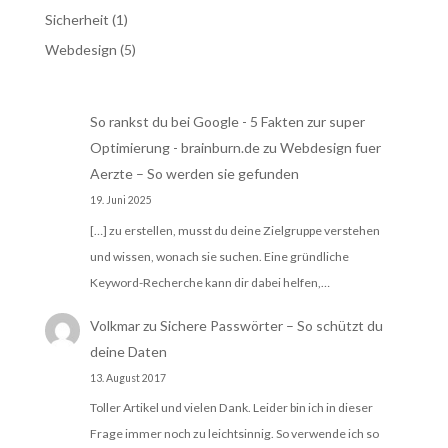
Sicherheit
(1)
Webdesign
(5)
So rankst du bei Google - 5 Fakten zur super
Optimierung - brainburn.de
zu
Webdesign fuer
Aerzte – So werden sie gefunden
19. Juni 2025
[…] zu erstellen, musst du deine Zielgruppe verstehen
und wissen, wonach sie suchen. Eine gründliche
Keyword-Recherche kann dir dabei helfen,…
Volkmar
zu
Sichere Passwörter – So schützt du
deine Daten
13. August 2017
Toller Artikel und vielen Dank. Leider bin ich in dieser
Frage immer noch zu leichtsinnig. So verwende ich so